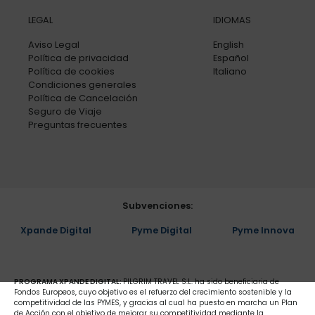
LEGAL
IDIOMAS
Aviso Legal
English
Política de privacidad
Español
Política de cookies
Italiano
Condiciones generales
Política de Cancelación
Seguro de Viaje
Preguntas frecuentes
Subvenciones:
Xpande Digital
Pyme Digital
Pyme Innova
PROGRAMA XPANDE DIGITAL:
PILGRIM TRAVEL S.L. ha sido beneficiaria de
Fondos Europeos, cuyo objetivo es el refuerzo del crecimiento sostenible y la