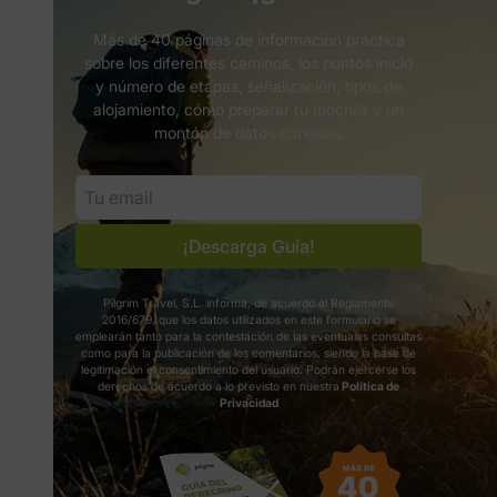
Más de 40 páginas de informacion práctica
sobre los diferentes caminos, los puntos inicio
y número de etapas, señalización, tipos de
alojamiento, cómo preparar tu mochila y un
montón de datos curiosos.
¡Descarga Guía!
Pilgrim Travel, S.L. informa, de acuerdo al Reglamento
2016/679, que los datos utilizados en este formulario se
emplearán tanto para la contestación de las eventuales consultas
como para la publicación de los comentarios, siendo la base de
legitimación el consentimiento del usuario. Podrán ejercerse los
derechos de acuerdo a lo previsto en nuestra
Política de
Privacidad